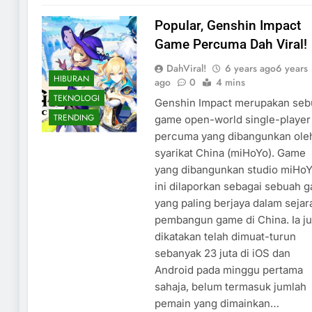
Popular, Genshin Impact
Game Percuma Dah Viral!
DahViral!
6 years ago
6 years
HIBURAN
ago
0
4 mins
TEKNOLOGI
Genshin Impact merupakan seb
TRENDING
game open-world single-player
percuma yang dibangunkan ole
syarikat China (miHoYo). Game
yang dibangunkan studio miHo
ini dilaporkan sebagai sebuah 
yang paling berjaya dalam sejar
pembangun game di China. Ia j
dikatakan telah dimuat-turun
sebanyak 23 juta di iOS dan
Android pada minggu pertama
sahaja, belum termasuk jumlah
pemain yang dimainkan…