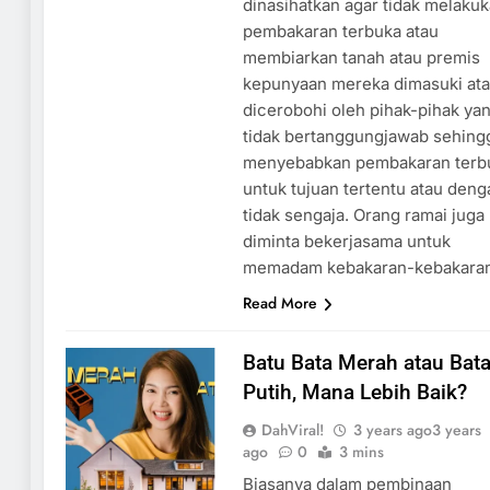
dinasihatkan agar tidak melaku
pembakaran terbuka atau
membiarkan tanah atau premis
kepunyaan mereka dimasuki at
dicerobohi oleh pihak-pihak ya
tidak bertanggungjawab sehing
menyebabkan pembakaran terb
untuk tujuan tertentu atau deng
tidak sengaja. Orang ramai juga
diminta bekerjasama untuk
memadam kebakaran-kebakara
Read More
Batu Bata Merah atau Bat
Putih, Mana Lebih Baik?
DahViral!
3 years ago
3 years
ago
0
3 mins
Biasanya dalam pembinaan