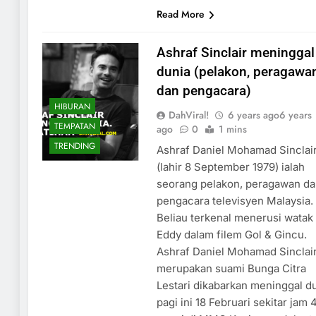
Read More
Ashraf Sinclair meninggal
dunia (pelakon, peragawa
dan pengacara)
HIBURAN
DahViral!
6 years ago
6 years
TEMPATAN
ago
0
1 mins
TRENDING
Ashraf Daniel Mohamad Sinclai
(lahir 8 September 1979) ialah
seorang pelakon, peragawan d
pengacara televisyen Malaysia.
Beliau terkenal menerusi watak
Eddy dalam filem Gol & Gincu.
Ashraf Daniel Mohamad Sinclai
merupakan suami Bunga Citra
Lestari dikabarkan meninggal d
pagi ini 18 Februari sekitar jam 