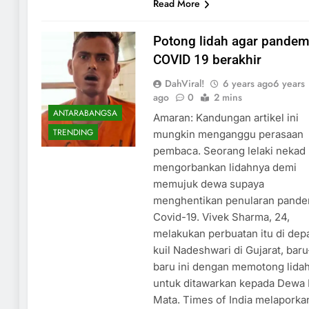
Read More
Potong lidah agar pandem
COVID 19 berakhir
DahViral!
6 years ago
6 years
ago
0
2 mins
ANTARABANGSA
Amaran: Kandungan artikel ini
TRENDING
mungkin menganggu perasaan
pembaca. Seorang lelaki nekad
mengorbankan lidahnya demi
memujuk dewa supaya
menghentikan penularan pande
Covid-19. Vivek Sharma, 24,
melakukan perbuatan itu di dep
kuil Nadeshwari di Gujarat, baru
baru ini dengan memotong lida
untuk ditawarkan kepada Dewa 
Mata. Times of India melaporka