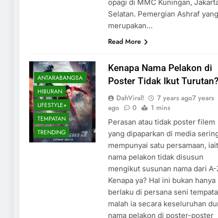
opagi di MMC Kuningan, Jakart
Selatan. Pemergian Ashraf yan
merupakan…
Read More
Kenapa Nama Pelakon di
ANTARABANGSA
Poster Tidak Ikut Turutan
HIBURAN
DahViral!
7 years ago
7 years
LIFESTYLE+
ago
0
1 mins
TEMPATAN
Perasan atau tidak poster filem
TRENDING
yang dipaparkan di media sering
mempunyai satu persamaan, iai
nama pelakon tidak disusun
mengikut susunan nama dari A-
Kenapa ya? Hal ini bukan hanya
berlaku di persana seni tempata
malah ia secara keseluruhan du
nama pelakon di poster-poster