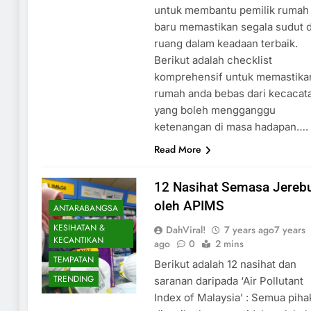
untuk membantu pemilik rumah
baru memastikan segala sudut 
ruang dalam keadaan terbaik.
Berikut adalah checklist
komprehensif untuk memastika
rumah anda bebas dari kecacat
yang boleh mengganggu
ketenangan di masa hadapan….
Read More
12 Nasihat Semasa Jereb
oleh APIMS
ANTARABANGSA
KESIHATAN &
DahViral!
7 years ago
7 years
KECANTIKAN
ago
0
2 mins
TEMPATAN
Berikut adalah 12 nasihat dan
TRENDING
saranan daripada ‘Air Pollutant
Index of Malaysia’ : Semua piha