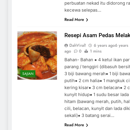
perbuatan nekad itu didorong r
kecewa selepas…
Read More
Resepi Asam Pedas Mela
DahViral!
6 years ago
6 years
ago
0
1 mins
Bahan- Bahan ● 4 ketul ikan pari
parang / tenggiri (dibasuh bersi
3 biji bawang merah● 1 biji baw
SAJIAN
putih● 2 cm halia● 1 mangkuk cil
kering kisar● 3 cm belacan● 2 
kunyit hidup● 1 sudu besar lada
hitam (bawang merah, putih, hal
cili, belacan, kunyit dan lada dik
sekali)● 3 batang serai…
Read More