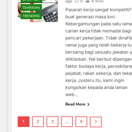
ago
0
4 mins
TEMPATAN
Pasaran kerja sangat kompetitif
TRENDING
buat generasi masa kini.
Kebergantungan pada satu lama
carian kerja tidak memadai bagi
pencari pekerjaan. Tidak dinafi
ramai juga yang telah bekerja tu
bersaing bagi sesuatu jawatan 
diiklankan. Hal berikut dipengar
faktor budaya kerja, persekitara
pejabat, rakan sekerja, dan tek
kerja. Justeru itu, kami ingin
kongsikan kepada anda laman
web…
Read More
1
2
3
…
6