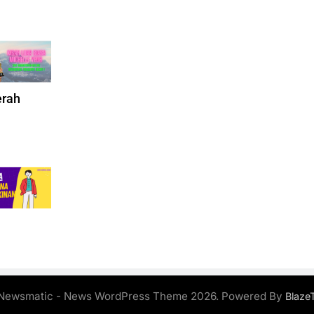
erah
Newsmatic - News WordPress Theme 2026. Powered By
Blaze