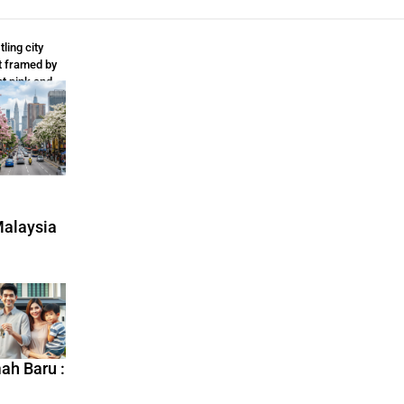
ling city
t framed by
nt pink and
 flowering
 during
g
Malaysia
ah Baru :