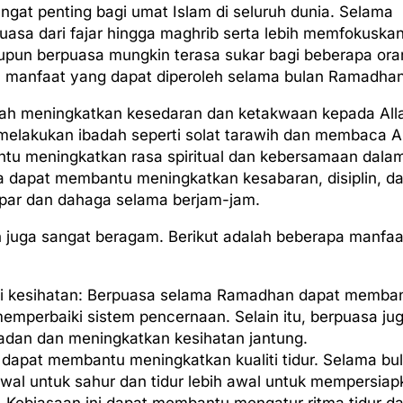
at penting bagi umat Islam di seluruh dunia. Selama
puasa dari fajar hingga maghrib serta lebih memfokuska
alaupun berpuasa mungkin terasa sukar bagi beberapa ora
n manfaat yang dapat diperoleh selama bulan Ramadhan
lah meningkatkan kesedaran dan ketakwaan kepada All
 melakukan ibadah seperti solat tarawih dan membaca A
ntu meningkatkan rasa spiritual dan kebersamaan dala
ga dapat membantu meningkatkan kesabaran, disiplin, d
apar dan dahaga selama berjam-jam.
juga sangat beragam. Berikut adalah beberapa manfaa
i kesihatan: Berpuasa selama Ramadhan dapat memba
emperbaiki sistem pencernaan. Selain itu, berpuasa ju
dan dan meningkatkan kesihatan jantung.
a dapat membantu meningkatkan kualiti tidur. Selama bu
wal untuk sahur dan tidur lebih awal untuk mempersiap