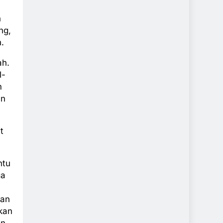
n
ng,
.
ah.
l-
m
an
t
ntu
ga
lan
kan