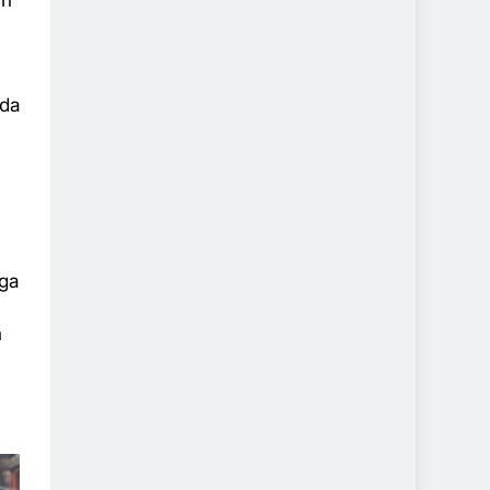
an
ada
uga
n