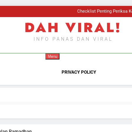
Kis
Checklist Penting Periksa 
Ba
DAH VIRAL!
Kis
Checklist Penting Periksa 
Ba
INFO PANAS DAN VIRAL
Kis
Menu
PRIVACY POLICY
Bulan Ramadhan