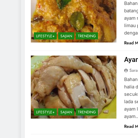
Bahan 
batang
ayam m
limau 
denga
LIFESTYLE+
SAJIAN
TRENDING
Read 
Ayam
Sar
Bahan-
halia 
secuku
lada 
ayam 
LIFESTYLE+
SAJIAN
TRENDING
ayam
Read 