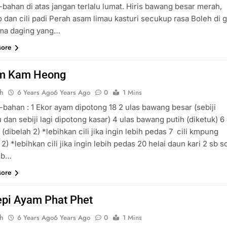
bahan di atas jangan terlalu lumat. Hiris bawang besar merah,
 dan cili padi Perah asam limau kasturi secukup rasa Boleh di g
ma daging yang…
More
m Kam Heong
ah
6 Years Ago
6 Years Ago
0
1 Mins
bahan : 1 Ekor ayam dipotong 18 2 ulas bawang besar (sebiji
 dan sebiji lagi dipotong kasar) 4 ulas bawang putih (diketuk) 6 c
(dibelah 2) *lebihkan cili jika ingin lebih pedas 7 cili kmpung
 2) *lebihkan cili jika ingin lebih pedas 20 helai daun kari 2 sb s
 sb…
More
pi Ayam Phat Phet
ah
6 Years Ago
6 Years Ago
0
1 Mins