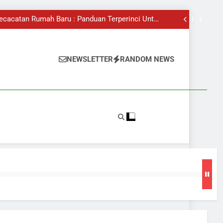
ah luar biasa Michelle Yeoh dan Anugerah Oscar!
Kenali Pokok Tecoma Di Sebalik Sakura Malaysia
Kecacatan Rumah Baru : Panduan Terperinci Untuk
Pemilik Rumah
tu Bata Merah atau Bata Putih, Mana Lebih Baik?
ah luar biasa Michelle Yeoh dan Anugerah Oscar!
Kenali Pokok Tecoma Di Sebalik Sakura Malaysia
Kecacatan Rumah Baru : Panduan Terperinci Untuk
NEWSLETTER
RANDOM NEWS
Pemilik Rumah
tu Bata Merah atau Bata Putih, Mana Lebih Baik?
ah luar biasa Michelle Yeoh dan Anugerah Oscar!