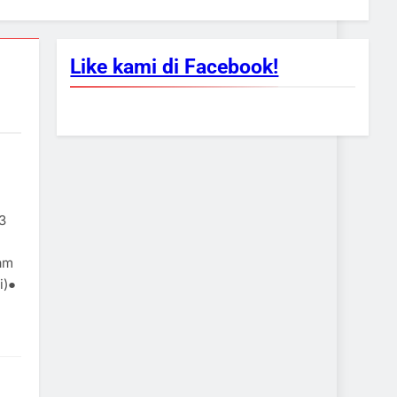
Like kami di Facebook!
 3
tam
i)●