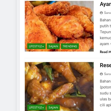
Aya
Sar
Bahan-
putih 
Tepun
kemud
ayam 
LIFESTYLE+
SAJIAN
TRENDING
Read 
Rese
Sar
Bahan 
(poton
sudu s
ulas b
cili a
LIFESTYLE+
SAJIAN