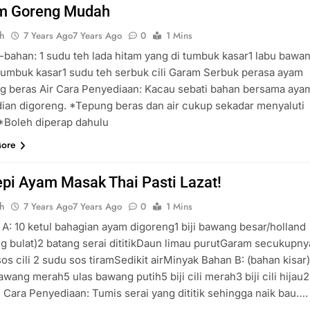
m Goreng Mudah
ah
7 Years Ago
7 Years Ago
0
1 Mins
bahan: 1 sudu teh lada hitam yang di tumbuk kasar1 labu bawa
tumbuk kasar1 sudu teh serbuk cili Garam Serbuk perasa ayam
g beras Air Cara Penyediaan: Kacau sebati bahan bersama aya
ian digoreng. *Tepung beras dan air cukup sekadar menyaluti
*Boleh diperap dahulu
More
pi Ayam Masak Thai Pasti Lazat!
ah
7 Years Ago
7 Years Ago
0
1 Mins
A: 10 ketul bahagian ayam digoreng1 biji bawang besar/holland
g bulat)2 batang serai dititikDaun limau purutGaram secukupn
os cili 2 sudu sos tiramSedikit airMinyak Bahan B: (bahan kisar)
awang merah5 ulas bawang putih5 biji cili merah3 biji cili hijau2 
pi Cara Penyediaan: Tumis serai yang dititik sehingga naik bau….