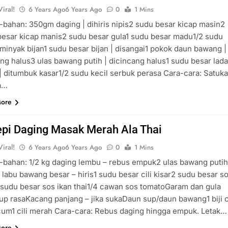
iral!
6 Years Ago
6 Years Ago
0
1 Mins
bahan: 350gm daging | dihiris nipis2 sudu besar kicap masin2
besar kicap manis2 sudu besar gula1 sudu besar madu1/2 sudu
minyak bijan1 sudu besar bijan | disangai1 pokok daun bawang |
ng halus3 ulas bawang putih | dicincang halus1 sudu besar lad
| ditumbuk kasar1/2 sudu kecil serbuk perasa Cara-cara: Satuk
a…
More
pi Daging Masak Merah Ala Thai
iral!
6 Years Ago
6 Years Ago
0
1 Mins
-bahan: 1/2 kg daging lembu – rebus empuk2 ulas bawang putih
 labu bawang besar – hiris1 sudu besar cili kisar2 sudu besar s
 sudu besar sos ikan thai1/4 cawan sos tomatoGaram dan gula
p rasaKacang panjang – jika sukaDaun sup/daun bawang1 biji ci
cum1 cili merah Cara-cara: Rebus daging hingga empuk. Letak…
More