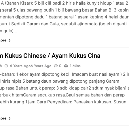
A (Bahan Kisar): 5 biji cili padi 2 hiris halia kunyit hidup 1 atau 2
 serai 5 ulas bawang putih 1 biji bawang besar Bahan B: 3 kepi
entah dipotong dadu 1 batang serai 1 asam keping 4 helai dau
purut Sedikit Garam dan Gula, secubit ajinomoto (boleh diganti
n gula)…
More
 Kukus Chinese / Ayam Kukus Cina
ah
6 Years Ago
6 Years Ago
0
1 Mins
bahan: 1 ekor ayam dipotong kecil (macam buat nasi ayam ) 2 i
dihiris nipis 5 batang daun bawang dipotong panjang Garam
p rasa Bahan untuk perap: 3 sdb kicap cair2 sdt minyak bijan1 
serbuk hitamGaram secukup rasa.Gaul semua bahan dan perap
lebih kurang 1 jam Cara Penyediaan: Panaskan kukusan. Susun
…
More