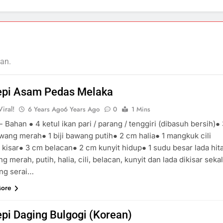
an.
epi Asam Pedas Melaka
iral!
6 Years Ago
6 Years Ago
0
1 Mins
 Bahan ● 4 ketul ikan pari / parang / tenggiri (dibasuh bersih)●
awang merah● 1 biji bawang putih● 2 cm halia● 1 mangkuk cili
 kisar● 3 cm belacan● 2 cm kunyit hidup● 1 sudu besar lada hi
g merah, putih, halia, cili, belacan, kunyit dan lada dikisar sekal
ang serai…
More
pi Daging Bulgogi (Korean)