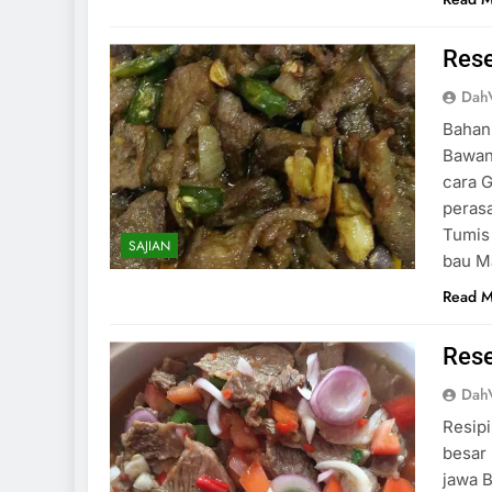
Rese
DahV
Bahan
Bawang
cara G
perasa
Tumis 
SAJIAN
bau M
Read 
Rese
DahV
Resip
besar 
jawa B