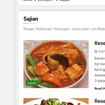
Sajian
Resepi, Makanan, Hidangan, Jalan-jalan cari Mak
Res
DahV
Bahan-
biji b
kering
(bawan
3 bat
SAJIAN
Read 
Rese