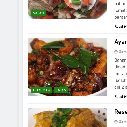
bahan-
tomato
SAJIAN
bersa
Read 
Aya
Sar
Bahan-
didadu
merah 
(belah
cili 2
LIFESTYLE+
SAJIAN
Read 
Rese
Sar