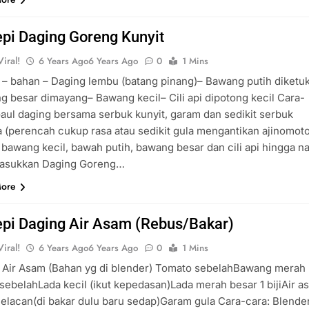
pi Daging Goreng Kunyit
iral!
6 Years Ago
6 Years Ago
0
1 Mins
 – bahan – Daging lembu (batang pinang)– Bawang putih diketu
 besar dimayang– Bawang kecil– Cili api dipotong kecil Cara-
aul daging bersama serbuk kunyit, garam dan sedikit serbuk
 (perencah cukup rasa atau sedikit gula mengantikan ajinomot
bawang kecil, bawah putih, bawang besar dan cili api hingga na
asukkan Daging Goreng…
More
pi Daging Air Asam (Rebus/Bakar)
iral!
6 Years Ago
6 Years Ago
0
1 Mins
i Air Asam (Bahan yg di blender) Tomato sebelahBawang merah
sebelahLada kecil (ikut kepedasan)Lada merah besar 1 bijiAir a
elacan(di bakar dulu baru sedap)Garam gula Cara-cara: Blende