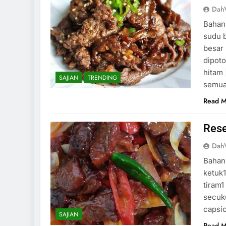
DahV
Bahan-
sudu 
besar 
dipoto
hitam 
SAJIAN
TRENDING
semu
Read 
Rese
DahV
Bahan
ketuk1
tiram1
secuku
capsi
SAJIAN
Read 